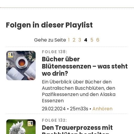
Folgen in dieser Playlist
Gehe zu Seite
1
2
3
4
5
6
FOLGE 138:
Bücher über
Blütenessenzen – was steht
wo drin?
Ein Überblick über Bücher den
Australischen Buschblüten, den
Pazifikessenzen und den Alaska
Essenzen
29.02.2024 •
25m33s
•
Anhören
FOLGE 132:
Den Trauerprozess mit