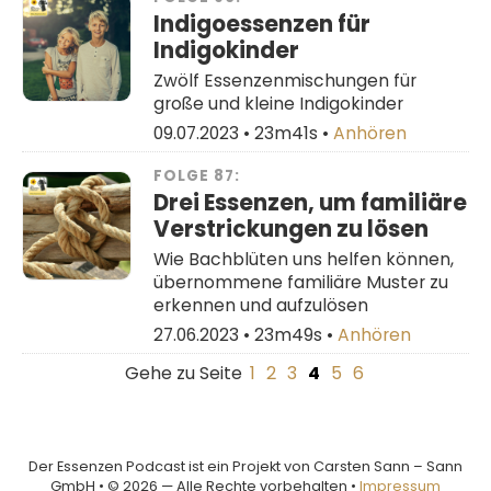
Indigoessenzen für
Indigokinder
Zwölf Essenzenmischungen für
große und kleine Indigokinder
09.07.2023 •
23m41s
•
Anhören
FOLGE 87:
Drei Essenzen, um familiäre
Verstrickungen zu lösen
Wie Bachblüten uns helfen können,
übernommene familiäre Muster zu
erkennen und aufzulösen
27.06.2023 •
23m49s
•
Anhören
Gehe zu Seite
1
2
3
4
5
6
Der Essenzen Podcast ist ein Projekt von Carsten Sann – Sann
GmbH • © 2026 — Alle Rechte vorbehalten •
Impressum