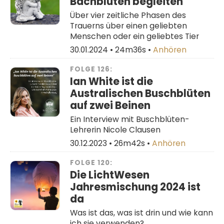
Bachblüten begleiten
Über vier zeitliche Phasen des
Trauerns über einen geliebten
Menschen oder ein geliebtes Tier
30.01.2024 •
24m36s
•
Anhören
FOLGE 126:
Ian White ist die
Australischen Buschblüten
auf zwei Beinen
Ein Interview mit Buschblüten-
Lehrerin Nicole Clausen
30.12.2023 •
26m42s
•
Anhören
FOLGE 120:
Die LichtWesen
Jahresmischung 2024 ist
da
Was ist das, was ist drin und wie kann
ich sie verwenden?