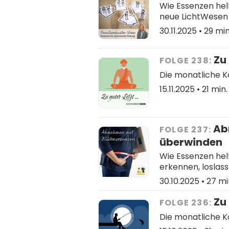
Wie Essenzen helf
neue LichtWesen 
30.11.2025 •
29 min
Zu 
FOLGE 238:
Die monatliche 
15.11.2025 •
21 min.
Abn
FOLGE 237:
überwinden
Wie Essenzen hel
erkennen, loslas
30.10.2025 •
27 mi
Zu 
FOLGE 236:
Die monatliche 