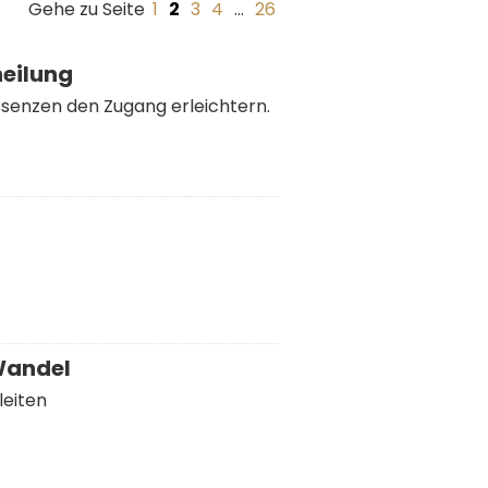
Gehe zu Seite
1
2
3
4
…
26
heilung
Essenzen den Zugang erleichtern.
 Wandel
leiten