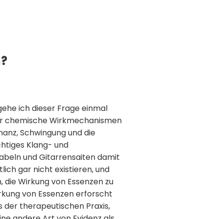
n?
ehe ich dieser Frage einmal
oder chemische Wirkmechanismen
onanz, Schwingung und die
chtiges Klang- und
gabeln und Gitarrensaiten damit
lich gar nicht existieren, und
, die Wirkung von Essenzen zu
rkung von Essenzen erforscht
 der therapeutischen Praxis,
ine andere Art von Evidenz als