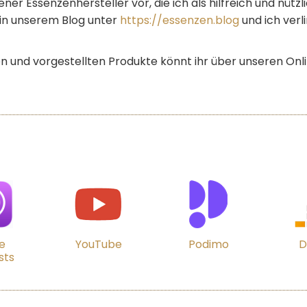
ner Essenzenhersteller vor, die ich als hilfreich und nütz
h in unserem Blog unter
https://essenzen.blog
und ich verl
n und vorgestellten Produkte könnt ihr über unseren Onl
e
YouTube
Podimo
D
sts