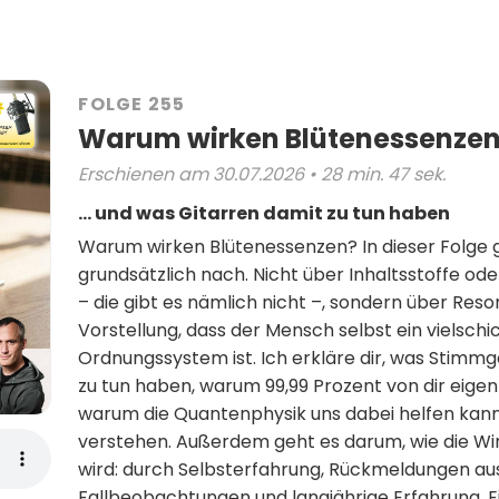
FOLGE 255
Warum wirken Blütenessenze
Erschienen am 30.07.2026 • 28 min. 47 sek.
… und was Gitarren damit zu tun haben
Warum wirken Blütenessenzen? In dieser Folge g
grundsätzlich nach. Nicht über Inhaltsstoffe 
– die gibt es nämlich nicht –, sondern über Res
Vorstellung, dass der Mensch selbst ein vielschi
Ordnungssystem ist. Ich erkläre dir, was Stimm
zu tun haben, warum 99,99 Prozent von dir eigent
warum die Quantenphysik uns dabei helfen kann
verstehen. Außerdem geht es darum, wie die Wi
wird: durch Selbsterfahrung, Rückmeldungen aus
Fallbeobachtungen und langjährige Erfahrung. E